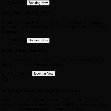
1 - 3 Hari Kerja
Booking Now
Servis Komputer & Rakit PC
Layanan perakitan PC Gaming/Desain profesional sesuai anggaran,
pemecahan masalah hardware, ganti thermal paste, dan pembersihan
komponen.
1 - 2 Hari Kerja
Booking Now
Reparasi Handphone (HP)
Ganti baterai kembung, layar sentuh pecah/retak, konektor charger
dol, kamera blur, speaker pecah, dan mati total.
1 - 4 Jam (Ekspres)
Booking Now
Bingung Perangkat Anda Rusak Apa?
Gunakan Mekanik AI Consultant resmi Mega Prima 99 secara
cuma-cuma. Dapatkan jawaban instan detail letak kerusakan sirkuit
elektronik Anda beserta rincian penanganan awal mandiri.