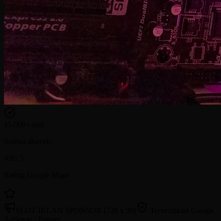
15.000+ unit
Selesai diservis
4.9 / 5
Rating Google Maps
SLOT IKLAN SPONSOR (728 x 90)
Terverifikasi Google
AdSense / Partner