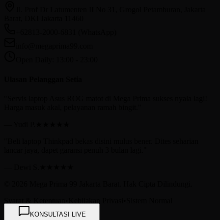
Jl. Prof Dr Latumenten II No 31, Grogol Petamburan, Jakarta
Barat, DKI Jakarta 11460
+62813-2000-6831 (WhatsApp)
info@megaprima99.com
Open Daily: 13:00 - 23:00
Ulasan Pelanggan Setia
"
Servis laptop Asus ROG matot di Mega Prima sukses nyala lagi!
Harga masuk akal, pelayanan ramah bingit.
"
—
Yudi P.
★★★★★
"
Beli laptop Thinkpad bekas disini mulus bener. Dites seharian
lancar jaya, dapet garansi penuh 3 bulan lagi.
"
—
Dewi S.
★★★★★
©
2026
Mega Prima 99 Jakarta Barat. Hak Cipta Dilindungi.
Syarat & Ketentuan
•
Kebijakan Privasi
•
Sistem Normal
KONSULTASI LIVE