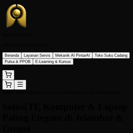
Mega Prima 99
Jakarta Barat Tech Hub
Beranda
Layanan Servis
Mekanik AI Pintar
AI
Toko Suku Cadang
Pulsa & PPOB
E-Learning & Kursus
Toko Buka
jangan lupa kerjakan sholat 5 waktu karena wajib hukumnyaaa
Solusi IT, Komputer & Laptop
Paling Elegant
di Jelambar &
Grogol