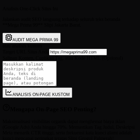
Analisis One-Click Situs Ini
Jalankan audit SEO langsung terhadap seluruh teks beranda
**Mega Prima 99** Slipi Jakarta Barat.
AUDIT MEGA PRIMA 99
atau analisis kustom
Target URL Situs Anda
Salinan Konten, Cuplikan Tag, atau Kode HTML (Opsional)
ANALISIS ON-PAGE KUSTOM
Mengapa On-Page SEO Penting?
Maksimalisasi visibilitas organik dapat menghemat biaya iklan
(Google Ads) Anda hingga 70%. Memastikan Tag Judul, Deskripsi
Meta menarik CTR tinggi, serta frekuensi kata kunci alami adalah
kunci mencapai peringkat teratas Slipi Grogol Palmerah!