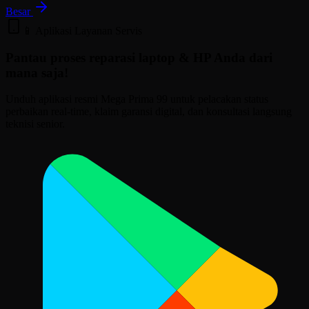
Besar
📱 Aplikasi Layanan Servis
Pantau proses reparasi laptop & HP Anda
dari
mana saja!
Unduh aplikasi resmi Mega Prima 99 untuk pelacakan status
perbaikan real-time, klaim garansi digital, dan konsultasi langsung
teknisi senior.