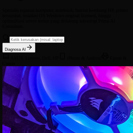
Spesialis reparasi komputer, notebook, baterai kembung HP, printer
tersumbat, instalasi OS Windows original licensed, hingga
optimalisasi server instan yang didukung teknologi Prima AI
Consultant.
Diagnosa AI
ASUS, Lenovo, Dell, HP
iPhone & Android
Epson &
Canon