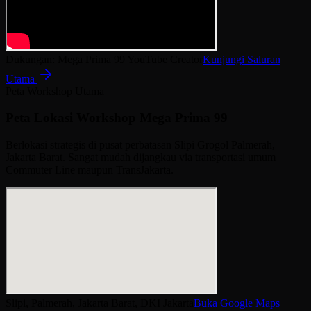
Dukungan: Mega Prima 99 YouTube Creator
Kunjungi Saluran
Utama
Peta Workshop Utama
Peta Lokasi Workshop Mega Prima 99
Berlokasi strategis di pusat perbatasan Slipi Grogol Palmerah,
Jakarta Barat. Sangat mudah dijangkau via transportasi umum
Commuter Line maupun TransJakarta.
Slipi, Palmerah, Jakarta Barat, DKI Jakarta
Buka Google Maps