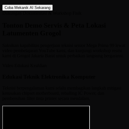
Coba Mekanik AI Sekarang
Dukungan Dokumentasi & Workshop Fisik
Tonton Demo Servis &
Peta Lokasi
Latumenten Grogol
Saksikan kapabilitas pengerjaan teknisi senior Mega Prima 99 lewat
video pembelajaran YouTube kami, dan kunjungi workshop resmi
kami di Grogol Jakarta Barat untuk perbaikan langsung bergaransi.
Video Edukasi Keahlian
Edukasi Teknik Elektronika Komputer
Teknisi berpengalaman kami selalu membagikan langkah mitigasi
kerusakan chipset motherboard, reballing IC Power, dan
pembersihan filter tinta printer secara mendalam.