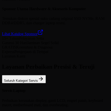
Sponsor Utama Hardware & Aksesoris Komputer
Temukan diskon spesial suku cadang original SSD NVMe, RAM
DDR4/DDR5, dan charger laptop resmi.
Lihat Katalog Sponsor
15+ Tahun
Pelayanan Setia
Garansi 30 Hari
Jaminan Segel Solid
GRATIS
Konsultasi & Diagnosa
Express
Pengerjaan di Tempat
Layanan Kami
Layanan Perbaikan Presisi & Teruji
Seluruh Kategori Servis
Servis Laptop
Perbaikan kerusakan display, ganti LCD, engsel patah, keyboard
macet, motherboard mati, dan overheating.