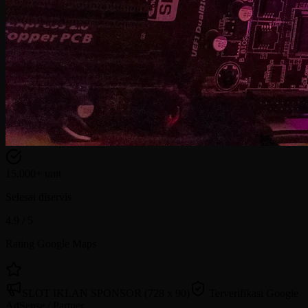
15.000+ unit
Selesai diservis
4.9 / 5
Rating Google Maps
SLOT IKLAN SPONSOR (728 x 90)
Terverifikasi Google
AdSense / Partner