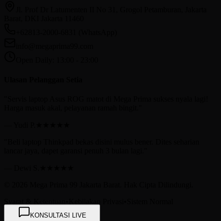
Jl. Prof Dr Latumenten II No 31, Grogol Petamburan, Jakarta
Barat, DKI Jakarta 11460
+62813-2000-6831 (WhatsApp)
info@megaprima99.com
Open Daily: 13:00 - 23:00
Ulasan Pelanggan Setia
"
Servis laptop Asus ROG matot di Mega Prima sukses nyala lagi!
Harga masuk akal, pelayanan ramah bingit.
"
—
Yudi P.
★★★★★
"
Beli laptop Thinkpad bekas disini mulus bener. Dites seharian
lancar jaya, dapet garansi penuh 3 bulan lagi.
"
—
Dewi S.
★★★★★
©
2026
Mega Prima 99 Jakarta Barat. Hak Cipta Dilindungi.
Syarat & Ketentuan
•
Kebijakan Privasi
•
Sistem Normal
KONSULTASI LIVE