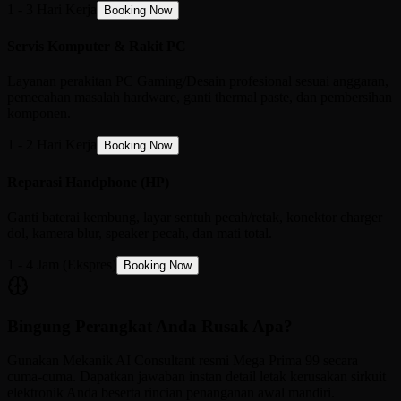
1 - 3 Hari Kerja
Booking Now
Servis Komputer & Rakit PC
Layanan perakitan PC Gaming/Desain profesional sesuai anggaran,
pemecahan masalah hardware, ganti thermal paste, dan pembersihan
komponen.
1 - 2 Hari Kerja
Booking Now
Reparasi Handphone (HP)
Ganti baterai kembung, layar sentuh pecah/retak, konektor charger
dol, kamera blur, speaker pecah, dan mati total.
1 - 4 Jam (Ekspres)
Booking Now
Bingung Perangkat Anda Rusak Apa?
Gunakan Mekanik AI Consultant resmi Mega Prima 99 secara
cuma-cuma. Dapatkan jawaban instan detail letak kerusakan sirkuit
elektronik Anda beserta rincian penanganan awal mandiri.