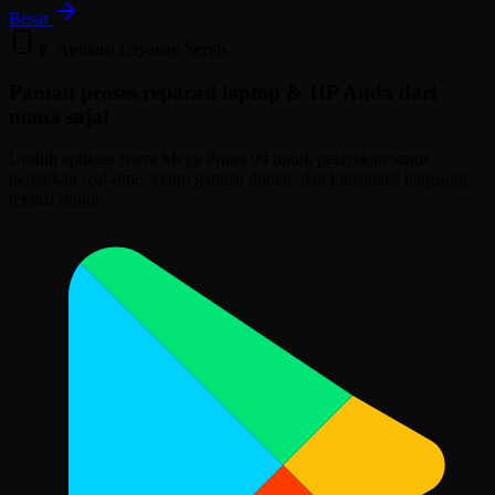
Besar
📱 Aplikasi Layanan Servis
Pantau proses reparasi laptop & HP Anda
dari
mana saja!
Unduh aplikasi resmi Mega Prima 99 untuk pelacakan status
perbaikan real-time, klaim garansi digital, dan konsultasi langsung
teknisi senior.