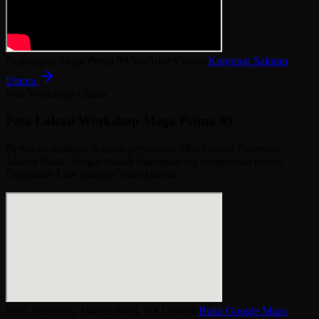
Dukungan: Mega Prima 99 YouTube Creator
Kunjungi Saluran
Utama
Peta Workshop Utama
Peta Lokasi Workshop Mega Prima 99
Berlokasi strategis di pusat perbatasan Slipi Grogol Palmerah,
Jakarta Barat. Sangat mudah dijangkau via transportasi umum
Commuter Line maupun TransJakarta.
Slipi, Palmerah, Jakarta Barat, DKI Jakarta
Buka Google Maps