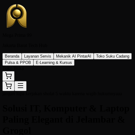
Mega Prima 99
Jakarta Barat Tech Hub
Beranda
Layanan Servis
Mekanik AI Pintar
AI
Toko Suku Cadang
Pulsa & PPOB
E-Learning & Kursus
Toko Buka
jangan lupa kerjakan sholat 5 waktu karena wajib hukumnyaaa
Solusi IT, Komputer & Laptop
Paling Elegant
di Jelambar &
Grogol