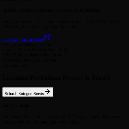
Sponsor Utama Hardware & Aksesoris Komputer
Temukan diskon spesial suku cadang original SSD NVMe, RAM
DDR4/DDR5, dan charger laptop resmi.
Lihat Katalog Sponsor
15+ Tahun
Pelayanan Setia
Garansi 30 Hari
Jaminan Segel Solid
GRATIS
Konsultasi & Diagnosa
Express
Pengerjaan di Tempat
Layanan Kami
Layanan Perbaikan Presisi & Teruji
Seluruh Kategori Servis
Servis Laptop
Perbaikan kerusakan display, ganti LCD, engsel patah, keyboard
macet, motherboard mati, dan overheating.