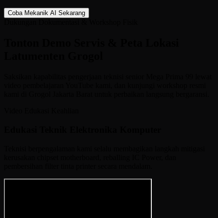
Coba Mekanik AI Sekarang
Dukungan Dokumentasi & Workshop Fisik
Tonton Demo Servis &
Peta Lokasi
Latumenten Grogol
Saksikan kapabilitas pengerjaan teknisi senior Mega Prima 99 lewat
video pembelajaran YouTube kami, dan kunjungi workshop resmi
kami di Grogol Jakarta Barat untuk perbaikan langsung bergaransi.
Video Edukasi Keahlian
Edukasi Teknik Elektronika Komputer
Teknisi berpengalaman kami selalu membagikan langkah mitigasi
kerusakan chipset motherboard, reballing IC Power, dan
pembersihan filter tinta printer secara mendalam.