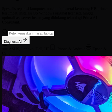
Spesialis reparasi komputer, notebook, baterai kembung HP, printer
tersumbat, instalasi OS Windows original licensed, hingga
optimalisasi server instan yang didukung teknologi Prima AI
Consultant.
Diagnosa AI
ASUS, Lenovo, Dell, HP
iPhone & Android
Epson &
Canon