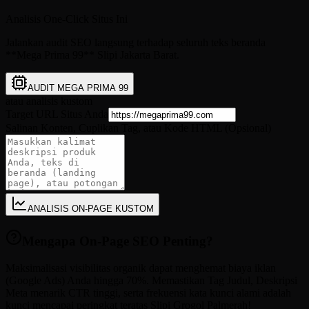
Analisis One-Click Situs Ini
Jalankan audit SEO langsung terhadap seluruh teks beranda
**Mega Prima 99** Slipi Jakarta Barat.
AUDIT MEGA PRIMA 99
atau analisis kustom
Target URL Situs Anda
Salinan Konten, Cuplikan Tag, atau Kode HTML (Opsional)
ANALISIS ON-PAGE KUSTOM
Mengapa On-Page SEO Penting?
Maksimalisasi visibilitas organik dapat menghemat biaya iklan
(Google Ads) Anda hingga 70%. Memastikan Tag Judul, Deskripsi
Meta menarik CTR tinggi, serta frekuensi kata kunci alami adalah
kunci mencapai peringkat teratas Slipi Grogol Palmerah!